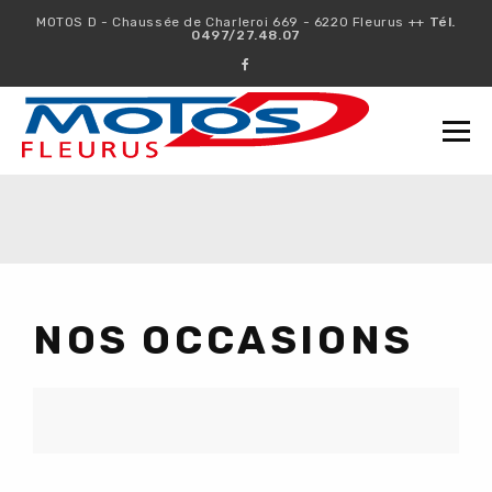
MOTOS D - Chaussée de Charleroi 669 - 6220 Fleurus ++
Tél.
0497/27.48.07
Togg
navi
NOS OCCASIONS